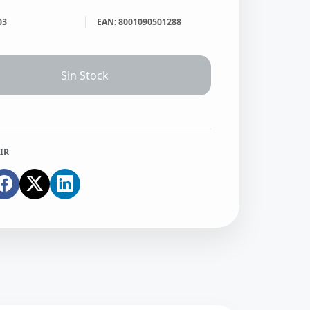
03
EAN: 8001090501288
Sin Stock
IR