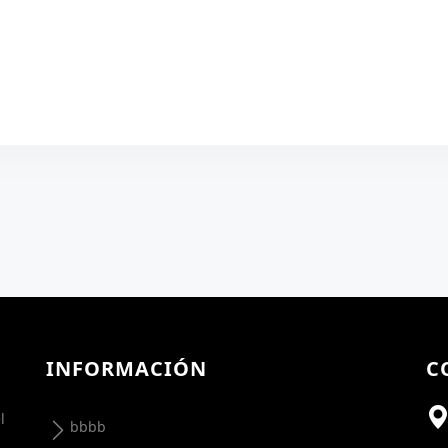
INFORMACIÓN
C
l
bbbb