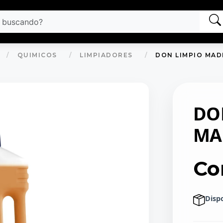
QUIMICOS
LIMPIADORES
DON LIMPIO MADE
DO
MA
Co
Disp