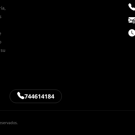
ía,
s
e
o
 su
744614184
eservados.