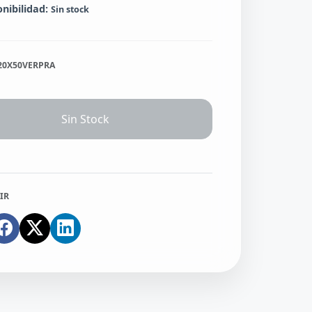
onibilidad:
Sin stock
.20X50VERPRA
Sin Stock
IR