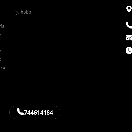
l
bbbb
ía,
s
e
o
 su
744614184